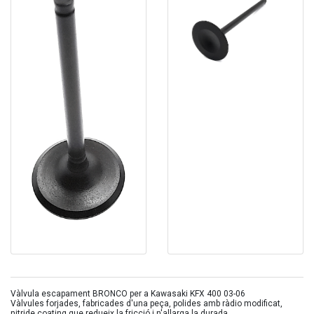
Vàlvula escapament BRONCO per a Kawasaki KFX 400 03-06
Vàlvules forjades, fabricades d'una peça, polides amb ràdio modificat,
nitride coating que redueix la fricció i n'allarga la durada.