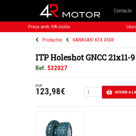
Contacte
Preus amb IVA inclòs
Lliu
Productos
KAWASAKI KFX 450R
ITP Holeshot GNCC 21x11-9
Ref.
532027
PVP
123,98€
AFEGIR A L