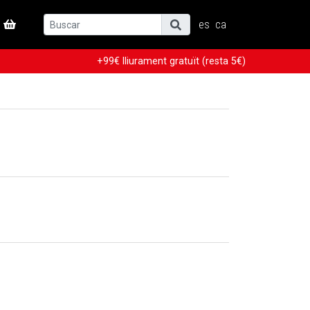
es
ca
+99€ lliurament gratuït (resta 5€)