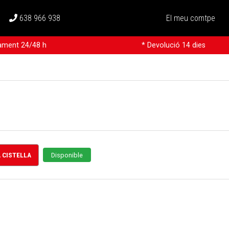
638 966 938
El meu comtpe
rament 24/48 h
* Devolució 14 dies
A CISTELLA
Disponible