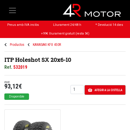
Preus amb IVA inclòs
Lliurament 24/48 h
* Devolució 14 dies
+99€ lliurament gratuït (resta 5€)
Productos
KAWASAKI KFX 450R
ITP Holeshot SX 20x6-10
Ref.
532019
PVP
93,12€
AFEGIR A LA CISTELLA
Disponible