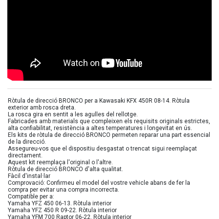
Ròtula de direcció BRONCO per a Kawasaki KFX 450R 08-14. Ròtula
exterior amb rosca dreta.
La rosca gira en sentit a les agulles del rellotge.
Fabricades amb materials que compleixen els requisits originals estrictes,
alta confiabilitat, resistència a altes temperatures i longevitat en ús.
Els kits de ròtula de direcció BRONCO permeten reparar una part essencial
de la direcció.
Assegureu-vos que el dispositiu desgastat o trencat sigui reemplaçat
directament.
Aquest kit reemplaça l'original o l'altre.
Ròtula de direcció BRONCO d'alta qualitat.
Fàcil d'instal·lar
Comprovació: Confirmeu el model del vostre vehicle abans de fer la
compra per evitar una compra incorrecta.
Compatible per a:
Yamaha YFZ 450 06-13. Ròtula interior
Yamaha YFZ 450 R 09-22. Ròtula interior
Yamaha YFM 700 Raptor 06-22. Ròtula interior