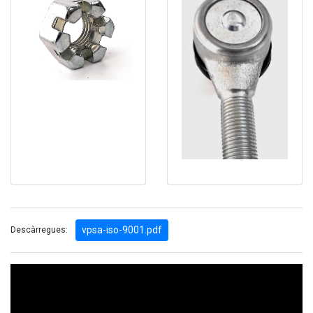
vpsa-iso-9001.pdf
Descàrregues: