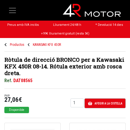
Preus amb IVA inclòs
Lliurament 24/48 h
* Devolució 14 dies
+99€ lliurament gratuït (resta 5€)
Productos
KAWASAKI KFX 450R
Ròtula de direcció BRONCO per a Kawasaki
KFX 450R 08-14. Rótula exterior amb rosca
dreta.
Ref.
DAT08565
PVP
27,06€
AFEGIR A LA CISTELLA
Disponible