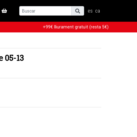
es
ca
+99€ lliurament gratuït (resta 5€)
e 05-13