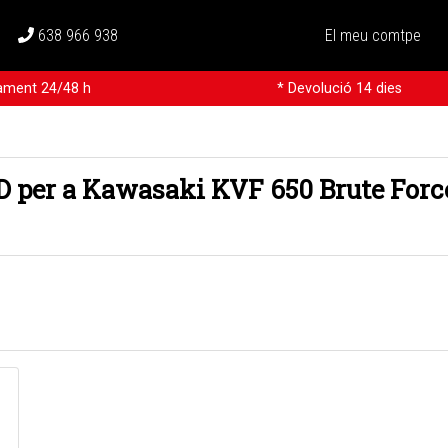
638 966 938
El meu comtpe
rament 24/48 h
* Devolució 14 dies
 per a Kawasaki KVF 650 Brute Forc