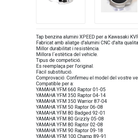
Tap benzina alumini XPEED per a Kawasaki KVF
Fabricat amb aliatge d'alumini CNC d'alta qualita
Millor durabilitat i resistència.
Millora l´estètica del vehicle.
Tipus de competició.
Es reemplaça per l'original.
Fàcil substitució.
Comprovació: Confirmeu el model del vostre veh
Compatible per a:
YAMAHA YFM 660 Raptor 01-05
YAMAHA YFM 350 Raptor 04-14
YAMAHA YFM 350 Warrior 87-04
YAMAHA YFM 50 Raptor 06-08
YAMAHA YFM 80 Badged 92-01
YAMAHA YFM 80 Grizzly 05-08
YAMAHA YFM 80 Raptor 02-08
YAMAHA YFM 90 Raptor 09-18
YAMAHA YFM 100 Champ 89-91