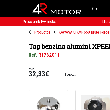
Contacte
Preus amb IVA inclòs
Lliu
Productos
KAWASAKI KVF 650 Brute Force
Tap benzina alumini XPEED
Ref.
R1762011
PVP
32,33€
Esgotat