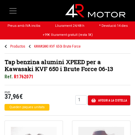
Preus amb IVA inclòs
Lliurament 24/48 h
* Devolució 14 dies
+99€ lliurament gratuït (resta 5€)
Productos
KAWASAKI KVF 650i Brute Force
Tap benzina alumini XPEED per a
Kawasaki KVF 650 i Brute Force 06-13
Ref.
R1762071
PVP
37,96€
AFEGIR A LA CISTELLA
Queden poques unitats