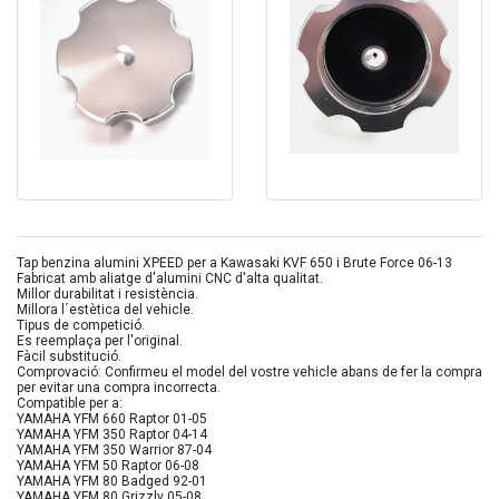
Tap benzina alumini XPEED per a Kawasaki KVF 650 i Brute Force 06-13
Fabricat amb aliatge d'alumini CNC d'alta qualitat.
Millor durabilitat i resistència.
Millora l´estètica del vehicle.
Tipus de competició.
Es reemplaça per l'original.
Fàcil substitució.
Comprovació: Confirmeu el model del vostre vehicle abans de fer la compra
per evitar una compra incorrecta.
Compatible per a:
YAMAHA YFM 660 Raptor 01-05
YAMAHA YFM 350 Raptor 04-14
YAMAHA YFM 350 Warrior 87-04
YAMAHA YFM 50 Raptor 06-08
YAMAHA YFM 80 Badged 92-01
YAMAHA YFM 80 Grizzly 05-08