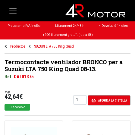
Preus amb IVA inclòs
Lliurament 24/48 h
* Devolució 14 dies
+99€ lliurament gratuït (resta 5€)
Productos
SUZUKI LTA 750 King Quad
Termocontacte ventilador BRONCO per a
Suzuki LTA 750 King Quad 08-13.
Ref.
DAT01375
PVP
42,64€
AFEGIR A LA CISTELLA
Disponible