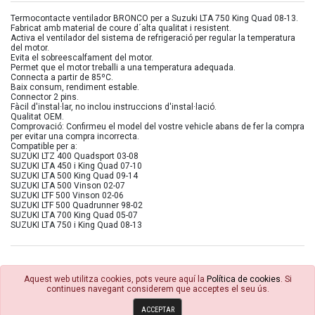
Termocontacte ventilador BRONCO per a Suzuki LTA 750 King Quad 08-13.
Fabricat amb material de coure d´alta qualitat i resistent.
Activa el ventilador del sistema de refrigeració per regular la temperatura
del motor.
Evita el sobreescalfament del motor.
Permet que el motor treballi a una temperatura adequada.
Connecta a partir de 85ºC.
Baix consum, rendiment estable.
Connector 2 pins.
Fàcil d'instal·lar, no inclou instruccions d'instal·lació.
Qualitat OEM.
Comprovació: Confirmeu el model del vostre vehicle abans de fer la compra
per evitar una compra incorrecta.
Compatible per a:
SUZUKI LTZ 400 Quadsport 03-08
SUZUKI LTA 450 i King Quad 07-10
SUZUKI LTA 500 King Quad 09-14
SUZUKI LTA 500 Vinson 02-07
SUZUKI LTF 500 Vinson 02-06
SUZUKI LTF 500 Quadrunner 98-02
SUZUKI LTA 700 King Quad 05-07
SUZUKI LTA 750 i King Quad 08-13
Aquest web utilitza cookies, pots veure aquí la
Política de cookies
. Si
continues navegant considerem que acceptes el seu ús.
© 4R Motor 2026
ACCEPTAR
Política de cookies
Condicions Generals
Avisos Legals