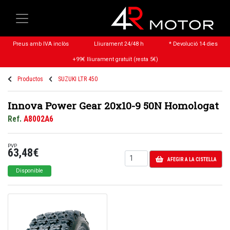
Preus amb IVA inclòs
Lliurament 24/48 h
* Devolució 14 dies
+99€ lliurament gratuït (resta 5€)
Productos
SUZUKI LTR 450
Innova Power Gear 20x10-9 50N Homologat
Ref.
A8002A6
PVP
63,48€
AFEGIR A LA CISTELLA
Disponible