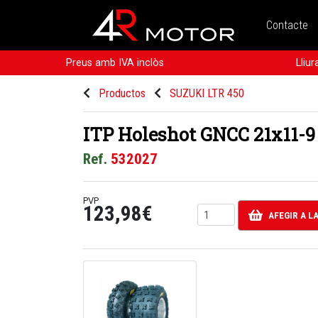
Contacte
Preus amb IVA inclòs
Lliu
Productos
SUZUKI LTR 450
ITP Holeshot GNCC 21x11-9
Ref.
532027
PVP
123,98€
AFEGIR A L