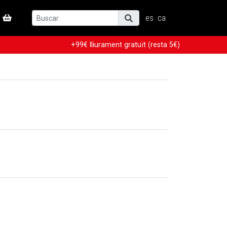
es
ca
+99€ lliurament gratuït (resta 5€)