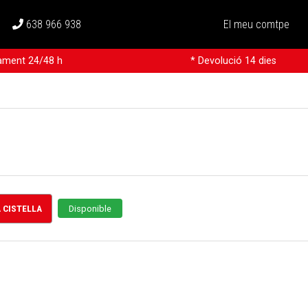
638 966 938
El meu comtpe
rament 24/48 h
* Devolució 14 dies
A CISTELLA
Disponible