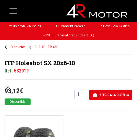
Preus amb IVA inclòs
Lliurament 24/48 h
* Devolució 14 dies
+99€ lliurament gratuït (resta 5€)
Productos
SUZUKI LTR 450
ITP Holeshot SX 20x6-10
Ref.
532019
PVP
93,12€
AFEGIR A LA CISTELLA
Disponible