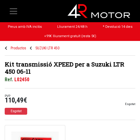
Preus amb IVA inclòs
Lliurament 24/48 h
* Devolució 14 dies
+99€ lliurament gratuït (resta 5€)
Productos
SUZUKI LTR 450
Kit transmissió XPEED per a Suzuki LTR
450 06-11
Ref.
L02450
PVP
110,49€
Esgotat
Esgotat