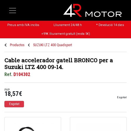
Preus amb IVA inclòs
Lliurament 24/48 h
* Devolució 14 dies
+99€ lliurament gratuït (resta 5€)
Productos
SUZUKI LTZ 400 Quadsport
Cable accelerador gatell BRONCO per a
Suzuki LTZ 400 09-14.
Ref.
D104302
PVP
18,57€
Esgotat
Esgotat