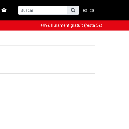
es
ca
+99€ lliurament gratuït (resta 5€)