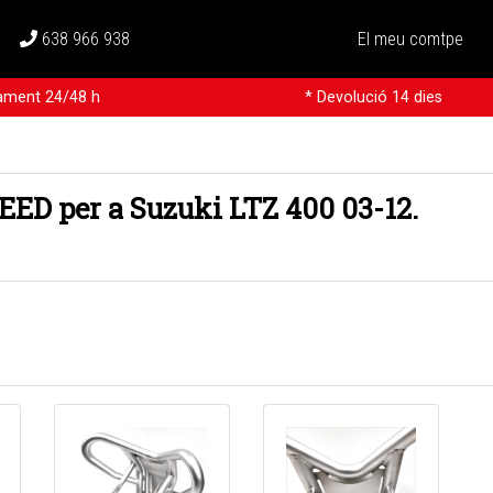
638 966 938
El meu comtpe
rament 24/48 h
* Devolució 14 dies
ED per a Suzuki LTZ 400 03-12.