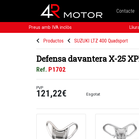
Contacte
Preus amb IVA inclòs
Lliu
Productos
SUZUKI LTZ 400 Quadsport
Defensa davantera X-25 XPE
Ref.
P1702
PVP
121,22€
Esgotat