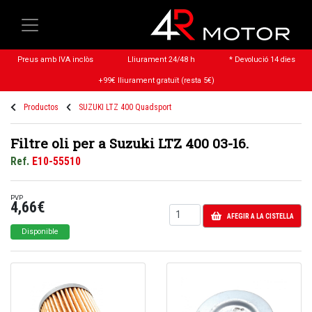
Preus amb IVA inclòs
Lliurament 24/48 h
* Devolució 14 dies
+99€ lliurament gratuït (resta 5€)
Productos
SUZUKI LTZ 400 Quadsport
Filtre oli per a Suzuki LTZ 400 03-16.
Ref.
E10-55510
PVP
4,66€
AFEGIR A LA CISTELLA
Disponible