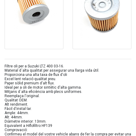
Filtre oli per a Suzuki LTZ 400 03-16.
Material d´alta qualitat per assegurar una llarga vida útil.
Proporciona una alta taxa de flux d'oli
Excel·lent relació qualitat preu.
Paper sòlid premium d'alt flux.
Ideal per a oli de motor sintètic d'alta gamma.
Mitjans d´alta eficiència amb plecs uniformes.
Reemplaça l'original.
Qualitat OEM.
Alt rendiment.
Fàcil d'instal·lar.
Ample: 44mm.
Alt: 44mm.
Diàmetre interior: 13mm.
Equivalent a Hiflofiltro HF139
Comprovació:
Confirmeu el model del vostre vehicle abans de fer la compra per evitar una