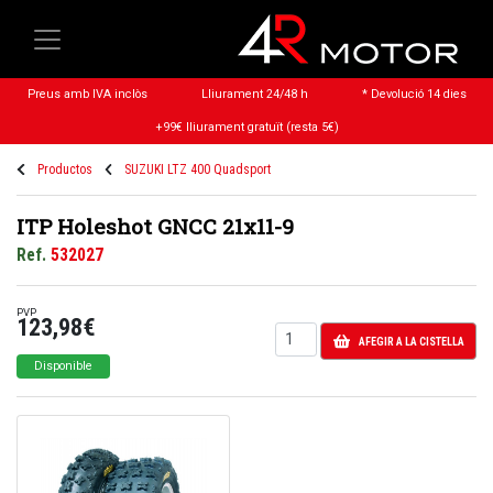
Preus amb IVA inclòs
Lliurament 24/48 h
* Devolució 14 dies
+99€ lliurament gratuït (resta 5€)
Productos
SUZUKI LTZ 400 Quadsport
ITP Holeshot GNCC 21x11-9
Ref.
532027
PVP
123,98€
AFEGIR A LA CISTELLA
Disponible