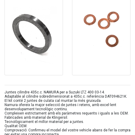
Juntes cilindre 435c.c. NAMURA per a Suzuki LTZ 400 03-14.
Adaptable al cilindre sobredimensionat a 435c.c. referència DAT094621K.
El kit conté 2 juntes de culata cal muntar la més gruixuda.
Namura ofereix la major selecció de juntes i retens, amb excel·lent
desenvolupament tecnològic continu.
Compleixen estrictament amb els paràmetres requerits i iguals a les OEM.
Fabricades amb material de Klingersil.
Tecnològicament el millor material per a juntes.
Qualitat OEM.
Comprovació: Confirmeu el model del vostre vehicle abans de fer la compra
per evitar una compra incorrecta.