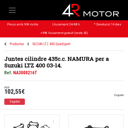
Preus amb IVA inclòs
Lliurament 24/48 h
* Devolució 14 dies
+99€ lliurament gratuït (resta 5€)
Productos
SUZUKI LTZ 400 Quadsport
Juntes cilindre 435c.c. NAMURA per a
Suzuki LTZ 400 03-14.
Ref.
NA3000216T
PVP
102,55€
Esgotat
Esgotat