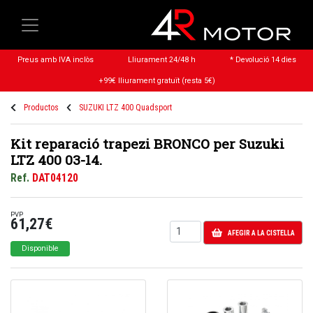
Preus amb IVA inclòs
Lliurament 24/48 h
* Devolució 14 dies
+99€ lliurament gratuït (resta 5€)
Productos
SUZUKI LTZ 400 Quadsport
Kit reparació trapezi BRONCO per Suzuki
LTZ 400 03-14.
Ref.
DAT04120
PVP
61,27€
AFEGIR A LA CISTELLA
Disponible