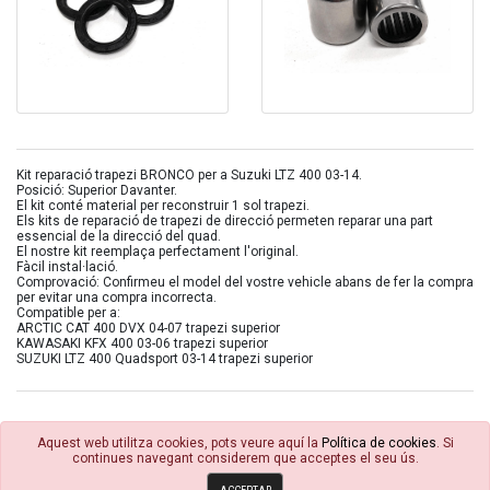
Kit reparació trapezi BRONCO per a Suzuki LTZ 400 03-14.
Posició: Superior Davanter.
El kit conté material per reconstruir 1 sol trapezi.
Els kits de reparació de trapezi de direcció permeten reparar una part
essencial de la direcció del quad.
El nostre kit reemplaça perfectament l'original.
Fàcil instal·lació.
Comprovació: Confirmeu el model del vostre vehicle abans de fer la compra
per evitar una compra incorrecta.
Compatible per a:
ARCTIC CAT 400 DVX 04-07 trapezi superior
KAWASAKI KFX 400 03-06 trapezi superior
SUZUKI LTZ 400 Quadsport 03-14 trapezi superior
Aquest web utilitza cookies, pots veure aquí la
Política de cookies
. Si
continues navegant considerem que acceptes el seu ús.
© 4R Motor 2026