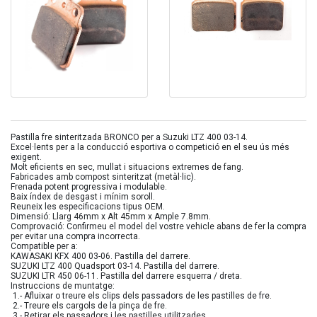
Pastilla fre sinteritzada BRONCO per a Suzuki LTZ 400 03-14.
Excel·lents per a la conducció esportiva o competició en el seu ús més
exigent.
Molt eficients en sec, mullat i situacions extremes de fang.
Fabricades amb compost sinteritzat (metàl·lic).
Frenada potent progressiva i modulable.
Baix índex de desgast i mínim soroll.
Reuneix les especificacions tipus OEM.
Dimensió: Llarg 46mm x Alt 45mm x Ample 7.8mm.
Comprovació: Confirmeu el model del vostre vehicle abans de fer la compra
per evitar una compra incorrecta.
Compatible per a:
KAWASAKI KFX 400 03-06. Pastilla del darrere.
SUZUKI LTZ 400 Quadsport 03-14. Pastilla del darrere.
SUZUKI LTR 450 06-11. Pastilla del darrere esquerra / dreta.
Instruccions de muntatge:
1.- Afluixar o treure els clips dels passadors de les pastilles de fre.
2.- Treure els cargols de la pinça de fre.
3.- Retirar els passadors i les pastilles utilitzades.