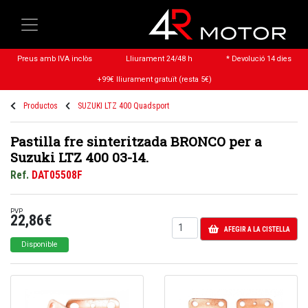
Preus amb IVA inclòs
Lliurament 24/48 h
* Devolució 14 dies
+99€ lliurament gratuït (resta 5€)
Productos
SUZUKI LTZ 400 Quadsport
Pastilla fre sinteritzada BRONCO per a
Suzuki LTZ 400 03-14.
Ref.
DAT05508F
PVP
22,86€
AFEGIR A LA CISTELLA
Disponible