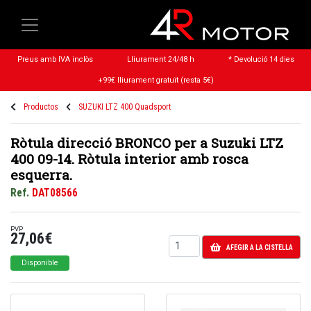
Preus amb IVA inclòs
Lliurament 24/48 h
* Devolució 14 dies
+99€ lliurament gratuït (resta 5€)
Productos
SUZUKI LTZ 400 Quadsport
Ròtula direcció BRONCO per a Suzuki LTZ
400 09-14. Ròtula interior amb rosca
esquerra.
Ref.
DAT08566
PVP
27,06€
AFEGIR A LA CISTELLA
Disponible