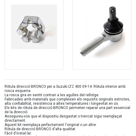
Ròtula direcció BRONCO per a Suzuki LTZ 400 09-14. Ròtula interior amb
rosca esquerra.
La rosca gira en sentit contrari a les agulles del rellotge.
Fabricades amb materials que compleixen els requisits originals estrictes,
alta confiabilitat, resistència a altes temperatures i longevitat en ús.
Els kits de ròtula de direcció BRONCO permeten reparar una part essencial
de la direcció.
Assegureu-vos que el dispositiu desgastat o trencat sigui reemplaçat
directament.
Aquest kit reemplaça perfectament l'original o un altre.
Ròtula de direcció BRONCO d'alta qualitat.
Fàcil d'instal·lar.