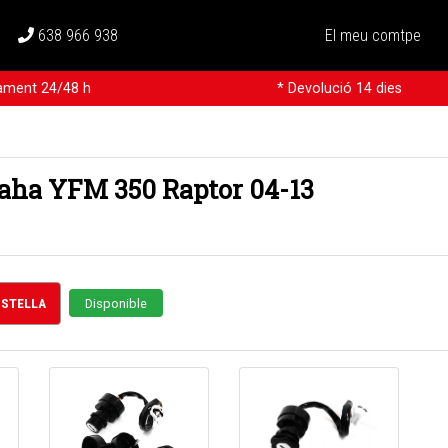
638 966 938
El meu comtpe
rament 24/48 h
* Devolució 14 dies
aha YFM 350 Raptor 04-13
CISTELLA
Disponible