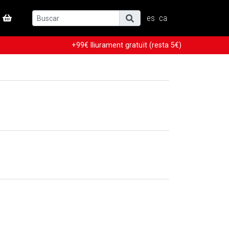
es
ca
+99€ lliurament gratuït (resta 5€)