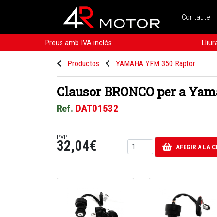
Contacte
Preus amb IVA inclòs
Lliu
Productos
YAMAHA YFM 350 Raptor
Clausor BRONCO per a Yam
Ref.
DAT01532
PVP
32,04€
AFEGIR A LA 