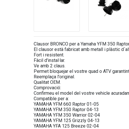
Clausor BRONCO per a Yamaha YFM 350 Rapto
El clausor està fabricat amb metall i plàstic d´alt
Fort i resistent.
Fàcil d'instal·lar.
Ve amb 2 claus.
Permet bloquejar el vostre quad o ATV garantint 
Reemplaça l'original.
Qualitat OEM.
Comprovació:
Confirmeu el model del vostre vehicle acuradam
Compatible per a:
YAMAHA YFM 660 Raptor 01-05
YAMAHA YFM 350 Raptor 04-13
YAMAHA YFM 350 Warrior 02-04
YAMAHA YFM 125 Grizzly 04-13
YAMAHA YFA 125 Breeze 02-04