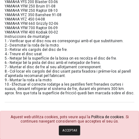
YAMAHA YFS 200 Blaster 03-06
YAMAHA YFM 250 Bruin 01-08
YAMAHA YFM 250 Raptor 08-10
YAMAHA YFZ 350 Banshee 91-08
YAMAHA YFZ 450 04-08
YAMAHA YFM 660 Grizzly 02-06
YAMAHA YFM 700 Raptor 06-09
YAMAHA YFM 400 Kodiak 00-02
Instruccions de muntatge:
1.- Verificar que el disc nou es correspongui amb el que substituirem.
2.- Desmotar la roda de la moto.
3.- Retirar els cargols del disc de fre.
4.- Treure el disc usat.
5.- Netejar bé la superfície de la boixa on es recolza el disc de fre.
6.- Netejar bé la pista del disc amb el netejador de frens.
7.- Muntar el disc de fre al seu allotjament corresponent.
8.- Col·locar els cargols del disc usant pasta fixadora i prémer-los al parell
d'apretada recomanat pel fabricant.
9.- Muntar la roda a la moto.
10.- Efectuar el correcte rodatge a les pastilles fent frenades curtes i
suaus, deixant refrigerar el sistema de fre, durant els primers 300 km.
aprox. fins que tota la superfície de fricció quedi ben marcada sobre el disc.
Aquest web utilitza cookies, pots veure aquí la
Política de cookies
. Si
continues navegant considerem que acceptes el seu ús.
© 4R Motor 2026
ACCEPTAR
Política de cookies
Condicions Generals
Avisos Legals