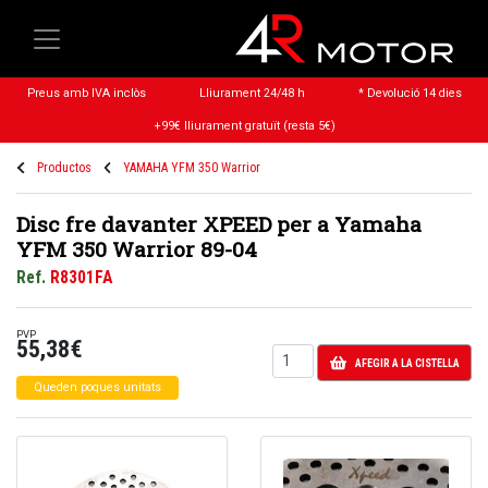
Preus amb IVA inclòs
Lliurament 24/48 h
* Devolució 14 dies
+99€ lliurament gratuït (resta 5€)
Productos
YAMAHA YFM 350 Warrior
Disc fre davanter XPEED per a Yamaha
YFM 350 Warrior 89-04
Ref.
R8301FA
PVP
55,38€
AFEGIR A LA CISTELLA
Queden poques unitats