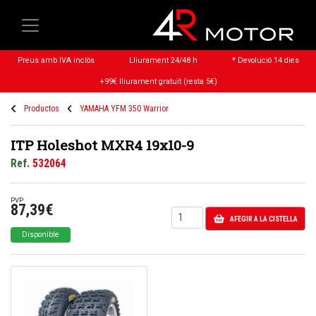
Preus amb IVA inclòs
Lliurament 24/48 h
* Devolució 14 dies
+99€ lliurament gratuït (resta 5€)
Productos
YAMAHA YFM 350 Warrior
ITP Holeshot MXR4 19x10-9
Ref.
532064
PVP
87,39€
AFEGIR A LA CISTELLA
Disponible