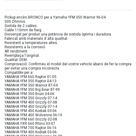
Pickup encès BRONCO per a Yamaha YFM 350 Warrior 96-04
500 Ohmnis.
Sortida de 2 cables.
Cable 110mm de llarg.
Dissenyat per produir una potència de sortida òptima i duradora.
Fabricat amb materials d´alta qualitat.
Resistent a temperatures altes.
Resistents a la corrosió.
Alt rendiment.
Reemplaça l'original.
Qualitat OEM.
Comprovació: Confirmeu el model del vostre vehicle abans de fer la compra
per evitar una compra incorrecta.
Compatible per a:
YAMAHA YFM 660 Raptor 01-05
YAMAHA YFM 350 Raptor 04-13
YAMAHA YFM 350 Warrior 87-04
YAMAHA YFM 350 Big Bear 87-99
YAMAHA YFM 350 Bruin 04-06
YAMAHA YFM 350 Grizzly 07-14
YAMAHA YFM 400 Grizzly 07-08
YAMAHA YFM 450 Grizzly 07-14
YAMAHA YFM 450 Kodiak 03-06
YAMAHA YFM 450 Wolverine 06-10
YAMAHA YFM 660 Grizzly 02-08
YAMAHA YXR 660 Rhino 03-07
YAMAHA YFM 700 Raptor 06-16
YAMAHA YFM 400 Kodiak 03-06