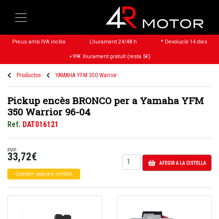
Preus amb IVA inclòs
Lliurament 24/48 h
* Devolució 14 dies
+99€ lliurament gratuït (resta 5€)
Productos
YAMAHA YFM 350 Warrior
Pickup encès BRONCO per a Yamaha YFM
350 Warrior 96-04
Ref.
DAT016121
PVP
33,72€
AFEGIR A LA CISTELLA
Queden poques unitats