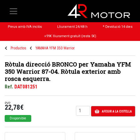
Preus amb IVA inclòs
Lliurament 24/48 h
* Devolució 14 dies
+99€ lliurament gratuït (resta 5€)
Productos
YAMAHA YFM 350 Warrior
Ròtula direcció BRONCO per Yamaha YFM
350 Warrior 87-04. Ròtula exterior amb
rosca esquerra.
Ref.
DAT081251
PVP
22,78€
AFEGIR A LA CISTELLA
Disponible