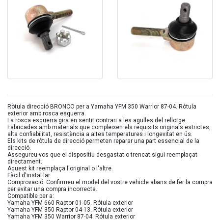
Ròtula direcció BRONCO per a Yamaha YFM 350 Warrior 87-04. Ròtula
exterior amb rosca esquerra.
La rosca esquerra gira en sentit contrari a les agulles del rellotge.
Fabricades amb materials que compleixen els requisits originals estrictes,
alta confiabilitat, resistència a altes temperatures i longevitat en ús.
Els kits de ròtula de direcció permeten reparar una part essencial de la
direcció.
Assegureu-vos que el dispositiu desgastat o trencat sigui reemplaçat
directament.
Aquest kit reemplaça l'original o l'altre.
Fàcil d'instal·lar
Comprovació: Confirmeu el model del vostre vehicle abans de fer la compra
per evitar una compra incorrecta.
Compatible per a:
Yamaha YFM 660 Raptor 01-05. Rótula exterior
Yamaha YFM 350 Raptor 04-13. Rótula exterior
Yamaha YFM 350 Warrior 87-04. Rótula exterior