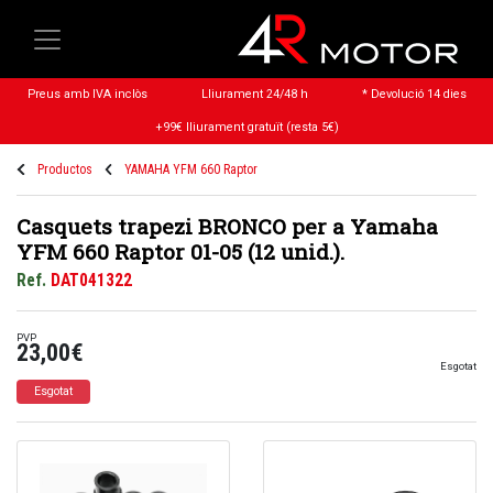
Preus amb IVA inclòs
Lliurament 24/48 h
* Devolució 14 dies
+99€ lliurament gratuït (resta 5€)
Productos
YAMAHA YFM 660 Raptor
Casquets trapezi BRONCO per a Yamaha
YFM 660 Raptor 01-05 (12 unid.).
Ref.
DAT041322
PVP
23,00€
Esgotat
Esgotat