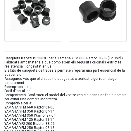
Casquets trapezi BRONCO per a Yamaha YFM 660 Raptor 01-05 (12 unid.).
Fabricats amb materials que compleixen els requisits originals estrictes,
resistència i longevitat en ús.
Els kits de casquets de trapezis permeten reparar una part essencial de la
suspensió.
Assegureu-vos que el dispositiu desgastat o trencat sigui reemplaçat
directament.
Reemplaça l'original.
Fàcil d'instal·lar.
Comprovació: Confirmeu el model del vostre vehicle abans de fer la compra
per evitar una compra incorrecta.
Compatible per a:
YAMAHA YFM 660 Raptor 01-05
YAMAHA YFM 350 Raptor 04-14
YAMAHA YFM 350 Warrior 87-04
YAMAHA YFM 125 Raptor 11-14
YAMAHA YFS 200 Blaster 88-06
YAMAHA YFM 250 Raptor 08-13