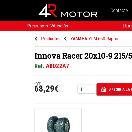
Contacte
Preus amb IVA inclòs
Lliu
Productos
YAMAHA YFM 660 Raptor
Innova Racer 20x10-9 215/
Ref.
A8022A7
PVP
68,29€
AFEGIR A LA