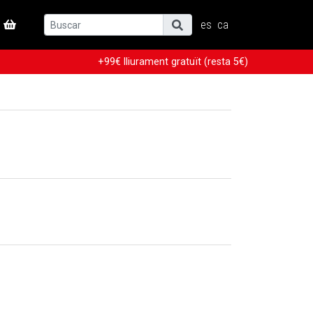
es
ca
+99€ lliurament gratuït (resta 5€)