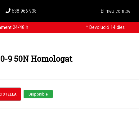
638 966 938
El meu comtpe
rament 24/48 h
* Devolució 14 dies
50-9 50N Homologat
 CISTELLA
Disponible