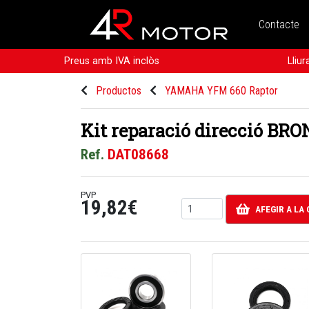
Contacte
Preus amb IVA inclòs
Lliu
Productos
YAMAHA YFM 660 Raptor
Kit reparació direcció BR
Ref.
DAT08668
PVP
19,82€
AFEGIR A LA