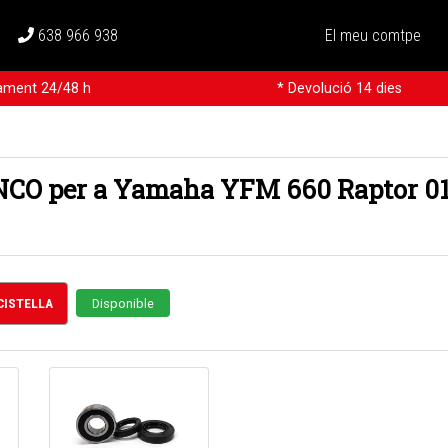
638 966 938
El meu comtpe
rament 24/48 h
* Devolució 14 dies
ONCO per a Yamaha YFM 660 Raptor 0
 CISTELLA
Disponible