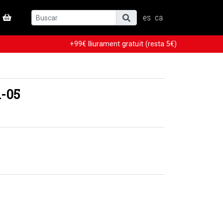
es
ca
+99€ lliurament gratuït (resta 5€)
1-05