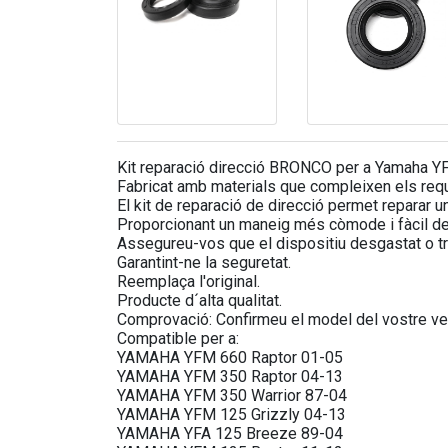
Kit reparació direcció BRONCO per a Yamaha 
Fabricat amb materials que compleixen els requisi
El kit de reparació de direcció permet reparar un
Proporcionant un maneig més còmode i fàcil del
Assegureu-vos que el dispositiu desgastat o tr
Garantint-ne la seguretat.
Reemplaça l'original.
Producte d´alta qualitat.
Comprovació: Confirmeu el model del vostre veh
Compatible per a:
YAMAHA YFM 660 Raptor 01-05
YAMAHA YFM 350 Raptor 04-13
YAMAHA YFM 350 Warrior 87-04
YAMAHA YFM 125 Grizzly 04-13
YAMAHA YFA 125 Breeze 89-04