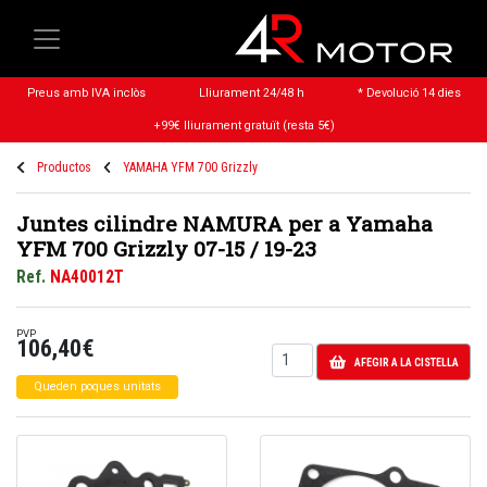
Preus amb IVA inclòs
Lliurament 24/48 h
* Devolució 14 dies
+99€ lliurament gratuït (resta 5€)
Productos
YAMAHA YFM 700 Grizzly
Juntes cilindre NAMURA per a Yamaha
YFM 700 Grizzly 07-15 / 19-23
Ref.
NA40012T
PVP
106,40€
AFEGIR A LA CISTELLA
Queden poques unitats