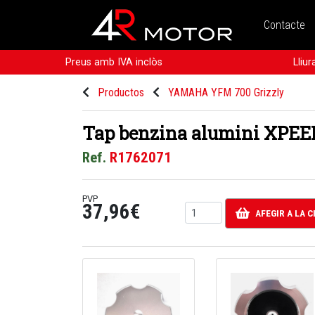
Contacte
Preus amb IVA inclòs
Lliu
Productos
YAMAHA YFM 700 Grizzly
Tap benzina alumini XPEE
Ref.
R1762071
PVP
37,96€
AFEGIR A LA 