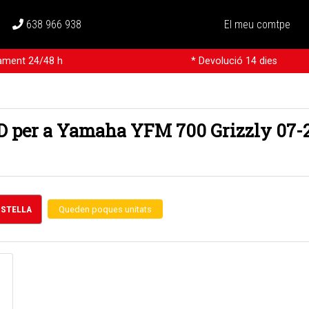
638 966 938
El meu comtpe
rament 24/48 h
* Devolució 14 dies
D per a Yamaha YFM 700 Grizzly 07-
CISTELLA
Queden poques unitats