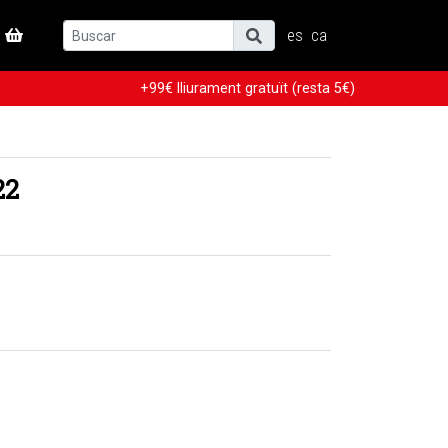
es
ca
+99€ lliurament gratuït (resta 5€)
22