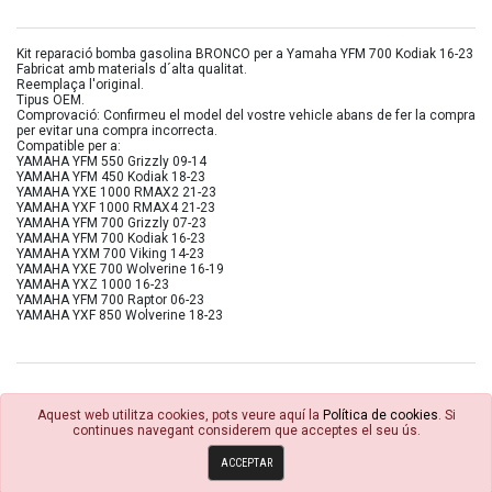
Kit reparació bomba gasolina BRONCO per a Yamaha YFM 700 Kodiak 16-23
Fabricat amb materials d´alta qualitat.
Reemplaça l'original.
Tipus OEM.
Comprovació: Confirmeu el model del vostre vehicle abans de fer la compra
per evitar una compra incorrecta.
Compatible per a:
YAMAHA YFM 550 Grizzly 09-14
YAMAHA YFM 450 Kodiak 18-23
YAMAHA YXE 1000 RMAX2 21-23
YAMAHA YXF 1000 RMAX4 21-23
YAMAHA YFM 700 Grizzly 07-23
YAMAHA YFM 700 Kodiak 16-23
YAMAHA YXM 700 Viking 14-23
YAMAHA YXE 700 Wolverine 16-19
YAMAHA YXZ 1000 16-23
YAMAHA YFM 700 Raptor 06-23
YAMAHA YXF 850 Wolverine 18-23
Aquest web utilitza cookies, pots veure aquí la
Política de cookies
. Si
continues navegant considerem que acceptes el seu ús.
© 4R Motor 2026
ACCEPTAR
Política de cookies
Condicions Generals
Avisos Legals