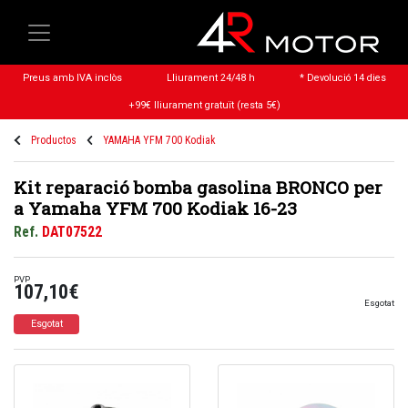
Preus amb IVA inclòs
Lliurament 24/48 h
* Devolució 14 dies
+99€ lliurament gratuït (resta 5€)
Productos
YAMAHA YFM 700 Kodiak
Kit reparació bomba gasolina BRONCO per
a Yamaha YFM 700 Kodiak 16-23
Ref.
DAT07522
PVP
107,10€
Esgotat
Esgotat