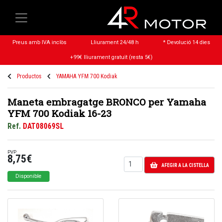
Preus amb IVA inclòs
Lliurament 24/48 h
* Devolució 14 dies
+99€ lliurament gratuït (resta 5€)
Productos
YAMAHA YFM 700 Kodiak
Maneta embragatge BRONCO per Yamaha
YFM 700 Kodiak 16-23
Ref.
DAT08069SL
PVP
8,75€
AFEGIR A LA CISTELLA
Disponible