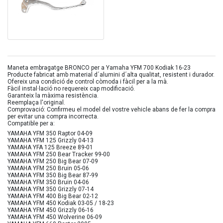
Maneta embragatge BRONCO per a Yamaha YFM 700 Kodiak 16-23
Producte fabricat amb material d´alumini d´alta qualitat, resistent i durador.
Ofereix una condició de control còmoda i fàcil per a la mà.
Fàcil instal·lació no requereix cap modificació.
Garanteix la màxima resistència.
Reemplaça l'original.
Comprovació: Confirmeu el model del vostre vehicle abans de fer la compra
per evitar una compra incorrecta.
Compatible per a:
YAMAHA YFM 350 Raptor 04-09
YAMAHA YFM 125 Grizzly 04-13
YAMAHA YFA 125 Breeze 89-01
YAMAHA YFM 250 Bear Tracker 99-00
YAMAHA YFM 250 Big Bear 07-09
YAMAHA YFM 250 Bruin 05-06
YAMAHA YFM 350 Big Bear 87-99
YAMAHA YFM 350 Bruin 04-06
YAMAHA YFM 350 Grizzly 07-14
YAMAHA YFM 400 Big Bear 02-12
YAMAHA YFM 450 Kodiak 03-05 / 18-23
YAMAHA YFM 450 Grizzly 06-16
YAMAHA YFM 450 Wolverine 06-09