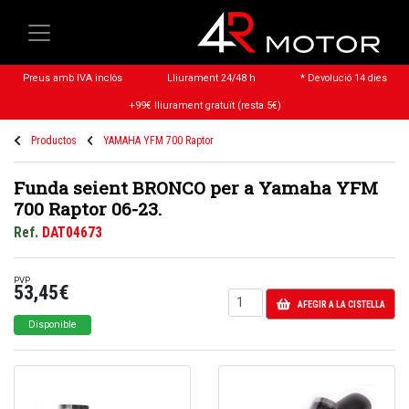
Preus amb IVA inclòs
Lliurament 24/48 h
* Devolució 14 dies
+99€ lliurament gratuït (resta 5€)
Productos
YAMAHA YFM 700 Raptor
Funda seient BRONCO per a Yamaha YFM
700 Raptor 06-23.
Ref.
DAT04673
PVP
53,45€
AFEGIR A LA CISTELLA
Disponible