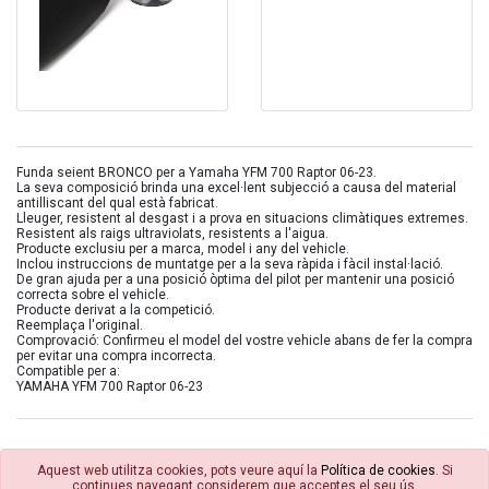
Funda seient BRONCO per a Yamaha YFM 700 Raptor 06-23.
La seva composició brinda una excel·lent subjecció a causa del material
antilliscant del qual està fabricat.
Lleuger, resistent al desgast i a prova en situacions climàtiques extremes.
Resistent als raigs ultraviolats, resistents a l'aigua.
Producte exclusiu per a marca, model i any del vehicle.
Inclou instruccions de muntatge per a la seva ràpida i fàcil instal·lació.
De gran ajuda per a una posició òptima del pilot per mantenir una posició
correcta sobre el vehicle.
Producte derivat a la competició.
Reemplaça l'original.
Comprovació: Confirmeu el model del vostre vehicle abans de fer la compra
per evitar una compra incorrecta.
Compatible per a:
YAMAHA YFM 700 Raptor 06-23
Aquest web utilitza cookies, pots veure aquí la
Política de cookies
. Si
continues navegant considerem que acceptes el seu ús.