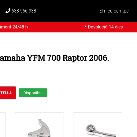
638 966 938
El meu comtpe
rament 24/48 h
* Devolució 14 dies
Yamaha YFM 700 Raptor 2006.
STELLA
Disponible