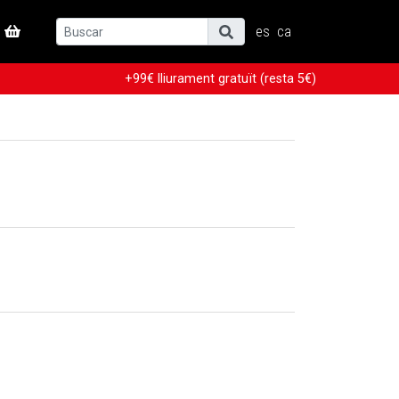
es
ca
+99€ lliurament gratuït (resta 5€)