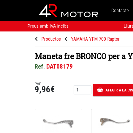
Contacte
Preus amb IVA inclòs
Lliu
Productos
YAMAHA YFM 700 Raptor
Maneta fre BRONCO per a 
Ref.
DAT08179
PVP
9,96€
AFEGIR A LA CI