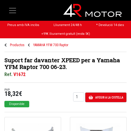
Preus amb IVA inclòs
Lliurament 24/48 h
* Devolució 14 dies
+99€ lliurament gratuït (resta 5€)
Productos
YAMAHA YFM 700 Raptor
Suport far davanter XPEED per a Yamaha
YFM Raptor 700 06-23.
Ref.
V1672
PVP
18,32€
AFEGIR A LA CISTELLA
Disponible