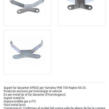
Suport far davanter XPEED per Yamaha YFM 700 Raptor 06-23.
Producte exclusiu per homologar el vehicle.
És per instal·lar el far davanter d'homologació.
Suport metàl·lic.
Imprescindible per a ITV.
Fàcil instal·lació.
Comprovació: Confirmeu el model del vostre vehicle abans de fer la compra