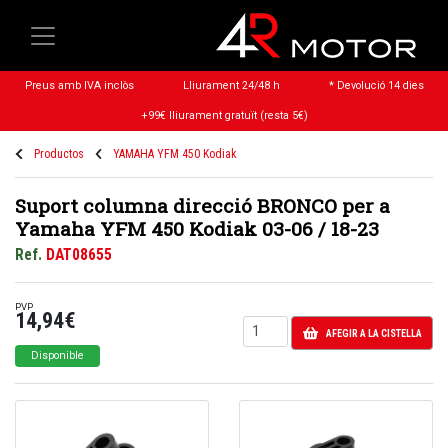
Preus amb IVA inclòs
Lliurament 24/48 h
* Devolució 14 dies
+99€ lliurament gratuït (resta 5€)
Productos
YAMAHA YFM 450 Kodiak
Suport columna direcció BRONCO per a
Yamaha YFM 450 Kodiak 03-06 / 18-23
Ref.
DAT08655
PVP
14,94€
AFEGIR A LA CISTELLA
Disponible