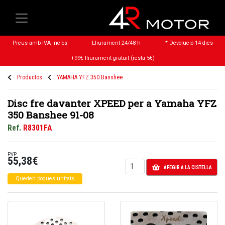
Preus amb IVA inclòs
Lliurament 24/48 h
* Devolució 14 dies
+99€ lliurament gratuït (resta 5€)
Productos
YAMAHA YFZ 350 Banshee
Disc fre davanter XPEED per a Yamaha YFZ
350 Banshee 91-08
Ref.
R8301FA
PVP
55,38€
AFEGIR A LA CISTELLA
Queden poques unitats