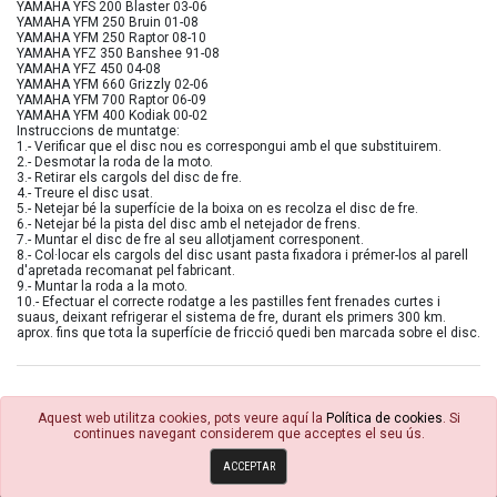
YAMAHA YFS 200 Blaster 03-06
YAMAHA YFM 250 Bruin 01-08
YAMAHA YFM 250 Raptor 08-10
YAMAHA YFZ 350 Banshee 91-08
YAMAHA YFZ 450 04-08
YAMAHA YFM 660 Grizzly 02-06
YAMAHA YFM 700 Raptor 06-09
YAMAHA YFM 400 Kodiak 00-02
Instruccions de muntatge:
1.- Verificar que el disc nou es correspongui amb el que substituirem.
2.- Desmotar la roda de la moto.
3.- Retirar els cargols del disc de fre.
4.- Treure el disc usat.
5.- Netejar bé la superfície de la boixa on es recolza el disc de fre.
6.- Netejar bé la pista del disc amb el netejador de frens.
7.- Muntar el disc de fre al seu allotjament corresponent.
8.- Col·locar els cargols del disc usant pasta fixadora i prémer-los al parell
d'apretada recomanat pel fabricant.
9.- Muntar la roda a la moto.
10.- Efectuar el correcte rodatge a les pastilles fent frenades curtes i
suaus, deixant refrigerar el sistema de fre, durant els primers 300 km.
aprox. fins que tota la superfície de fricció quedi ben marcada sobre el disc.
Aquest web utilitza cookies, pots veure aquí la
Política de cookies
. Si
continues navegant considerem que acceptes el seu ús.
© 4R Motor 2026
ACCEPTAR
Política de cookies
Condicions Generals
Avisos Legals