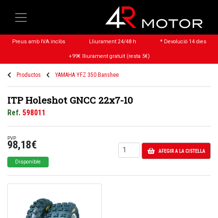
Preus amb IVA inclòs
Lliurament 24/48 h
* Devolució 14 dies
+99€ lliurament gratuït (resta 5€)
Productos
YAMAHA YFZ 350 Banshee
ITP Holeshot GNCC 22x7-10
Ref.
598011
PVP
98,18€
AFEGIR A LA CISTELLA
Disponible