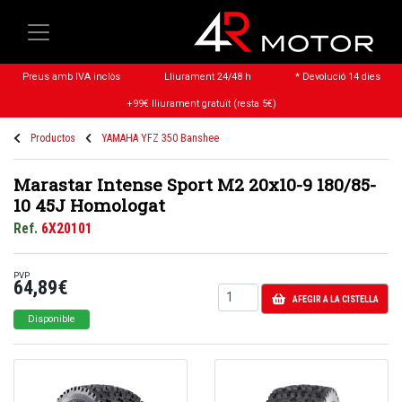
Preus amb IVA inclòs
Lliurament 24/48 h
* Devolució 14 dies
+99€ lliurament gratuït (resta 5€)
Productos
YAMAHA YFZ 350 Banshee
Marastar Intense Sport M2 20x10-9 180/85-
10 45J Homologat
Ref.
6X20101
PVP
64,89€
AFEGIR A LA CISTELLA
Disponible