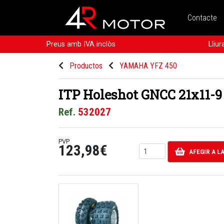
Contacte
Preus amb IVA inclòs
Lliu
Productos
YAMAHA YFZ 450
ITP Holeshot GNCC 21x11-9
Ref.
532027
PVP
123,98€
AFEGIR A L