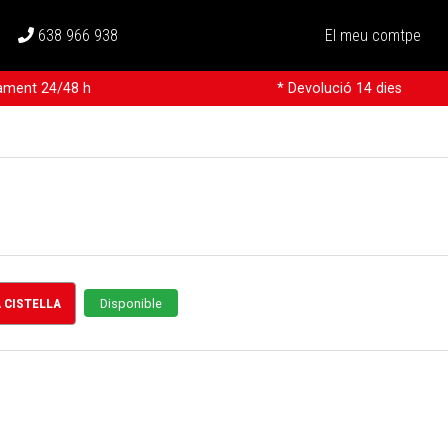
638 966 938
El meu comtpe
rament 24/48 h
* Devolució 14 dies
A CISTELLA
Disponible