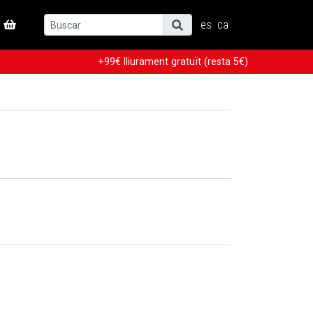
es
ca
+99€ lliurament gratuït (resta 5€)