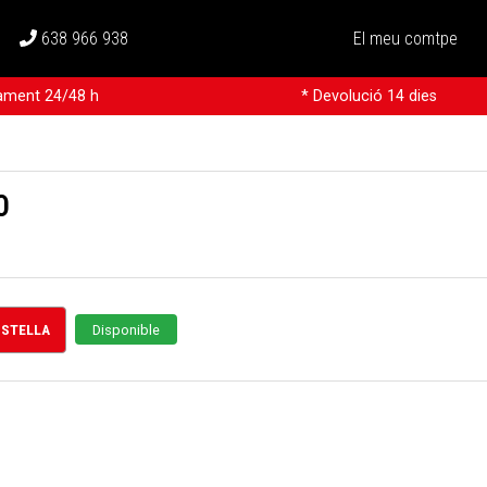
638 966 938
El meu comtpe
rament 24/48 h
* Devolució 14 dies
0
CISTELLA
Disponible