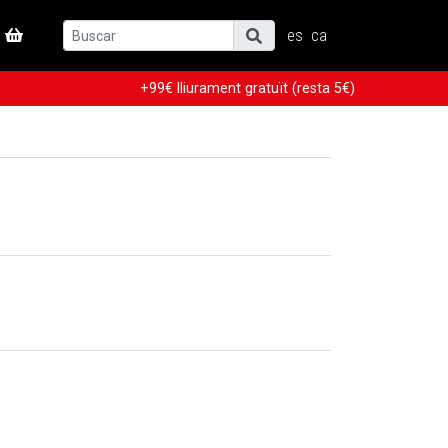
es
ca
+99€ lliurament gratuït (resta 5€)