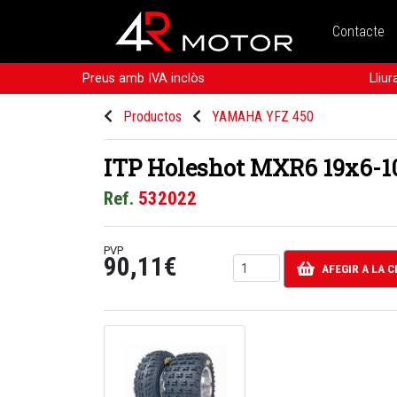
Contacte
Preus amb IVA inclòs
Lliu
Productos
YAMAHA YFZ 450
ITP Holeshot MXR6 19x6-1
Ref.
532022
PVP
90,11€
AFEGIR A LA 