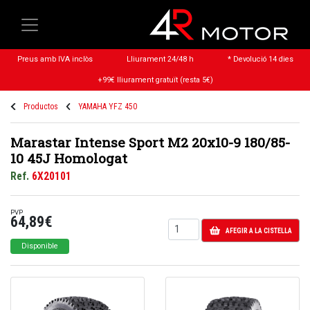
Preus amb IVA inclòs
Lliurament 24/48 h
* Devolució 14 dies
+99€ lliurament gratuït (resta 5€)
Productos
YAMAHA YFZ 450
Marastar Intense Sport M2 20x10-9 180/85-
10 45J Homologat
Ref.
6X20101
PVP
64,89€
AFEGIR A LA CISTELLA
Disponible