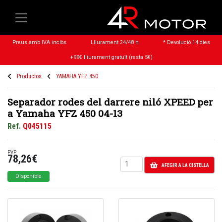
Preus amb IVA inclòs
Lliurament 24/48 h
* Devolució 14 dies
+99€ lliurament gratuït (resta 5€)
Productos
YAMAHA YFZ 450
Separador rodes del darrere niló XPEED per
a Yamaha YFZ 450 04-13
Ref.
Q045115
PVP
78,26€
AFEGIR A LA CISTELLA
Disponible