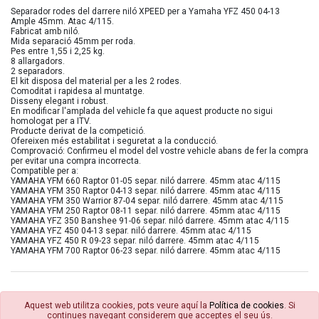
Separador rodes del darrere niló XPEED per a Yamaha YFZ 450 04-13
Ample 45mm. Atac 4/115.
Fabricat amb niló.
Mida separació 45mm per roda.
Pes entre 1,55 i 2,25 kg.
8 allargadors.
2 separadors.
El kit disposa del material per a les 2 rodes.
Comoditat i rapidesa al muntatge.
Disseny elegant i robust.
En modificar l'amplada del vehicle fa que aquest producte no sigui
homologat per a ITV.
Producte derivat de la competició.
Ofereixen més estabilitat i seguretat a la conducció.
Comprovació: Confirmeu el model del vostre vehicle abans de fer la compra
per evitar una compra incorrecta.
Compatible per a:
YAMAHA YFM 660 Raptor 01-05 separ. niló darrere. 45mm atac 4/115
YAMAHA YFM 350 Raptor 04-13 separ. niló darrere. 45mm atac 4/115
YAMAHA YFM 350 Warrior 87-04 separ. niló darrere. 45mm atac 4/115
YAMAHA YFM 250 Raptor 08-11 separ. niló darrere. 45mm atac 4/115
YAMAHA YFZ 350 Banshee 91-06 separ. niló darrere. 45mm atac 4/115
YAMAHA YFZ 450 04-13 separ. niló darrere. 45mm atac 4/115
YAMAHA YFZ 450 R 09-23 separ. niló darrere. 45mm atac 4/115
YAMAHA YFM 700 Raptor 06-23 separ. niló darrere. 45mm atac 4/115
Aquest web utilitza cookies, pots veure aquí la
Política de cookies
. Si
continues navegant considerem que acceptes el seu ús.