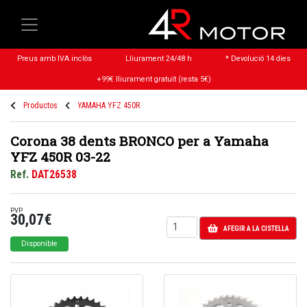
Preus amb IVA inclòs
Lliurament 24/48 h
* Devolució 14 dies
+99€ lliurament gratuït (resta 5€)
Productos
YAMAHA YFZ 450R
Corona 38 dents BRONCO per a Yamaha
YFZ 450R 03-22
Ref.
DAT26538
PVP
30,07€
AFEGIR A LA CISTELLA
Disponible