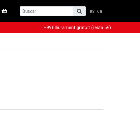
es
ca
+99€ lliurament gratuït (resta 5€)