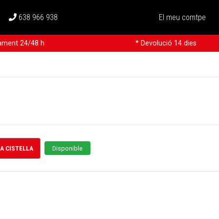
638 966 938
El meu comtpe
rament 24/48 h
* Devolució 14 dies
LA CISTELLA
Disponible