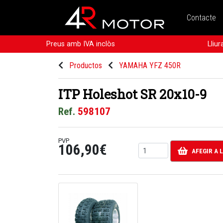
Contacte
Preus amb IVA inclòs
Lliu
Productos
YAMAHA YFZ 450R
ITP Holeshot SR 20x10-9
Ref.
598107
PVP
106,90€
AFEGIR A 