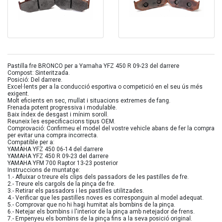
Pastilla fre BRONCO per a Yamaha YFZ 450 R 09-23 del darrere
Compost: Sinteritzada.
Posició: Del darrere.
Excel·lents per a la conducció esportiva o competició en el seu ús més
exigent.
Molt eficients en sec, mullat i situacions extremes de fang.
Frenada potent progressiva i modulable.
Baix índex de desgast i mínim soroll.
Reuneix les especificacions tipus OEM.
Comprovació: Confirmeu el model del vostre vehicle abans de fer la compra
per evitar una compra incorrecta.
Compatible per a:
YAMAHA YFZ 450 06-14 del darrere
YAMAHA YFZ 450 R 09-23 del darrere
YAMAHA YFM 700 Raptor 13-23 posterior
Instruccions de muntatge:
1.- Afluixar o treure els clips dels passadors de les pastilles de fre.
2.- Treure els cargols de la pinça de fre.
3.- Retirar els passadors i les pastilles utilitzades.
4.- Verificar que les pastilles noves es corresponguin al model adequat.
5.- Comprovar que no hi hagi humitat als bombins de la pinça.
6.- Netejar els bombins i l'interior de la pinça amb netejador de frens.
7.- Empenyeu els bombins de la pinça fins a la seva posició original.