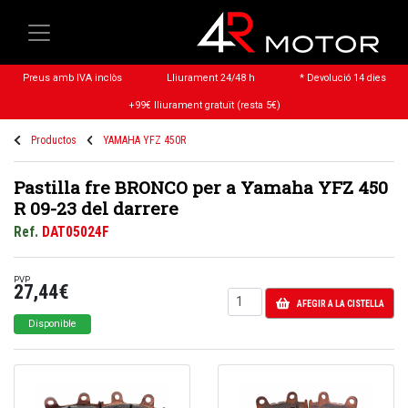
Preus amb IVA inclòs
Lliurament 24/48 h
* Devolució 14 dies
+99€ lliurament gratuït (resta 5€)
Productos
YAMAHA YFZ 450R
Pastilla fre BRONCO per a Yamaha YFZ 450
R 09-23 del darrere
Ref.
DAT05024F
PVP
27,44€
AFEGIR A LA CISTELLA
Disponible