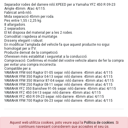
Separador rodes del darrere niló XPEED per a Yamaha YFZ 450 R 09-23
Ample 45mm. Atac 4/115.
Fabricat amb niló.
Mida separació 45mm per roda.
Pes entre 1,55 i 2,25 kg.
8 allargadors.
2 separadors.
El kit disposa del material per a les 2 rodes.
Comoditat i rapidesa al muntatge.
Disseny elegant i robust.
En modificar l'amplada del vehicle fa que aquest producte no sigui
homologat per a ITV.
Producte derivat de la competició.
Ofereixen més estabilitat i seguretat a la conducció.
Comprovació: Confirmeu el model del vostre vehicle abans de fer la compra
per evitar una compra incorrecta.
Compatible per a:
YAMAHA YFM 660 Raptor 01-05 separ. niló darrere. 45mm atac 4/115
YAMAHA YFM 350 Raptor 04-13 separ. niló darrere. 45mm atac 4/115
YAMAHA YFM 350 Warrior 87-04 separ. niló darrere. 45mm atac 4/115
YAMAHA YFM 250 Raptor 08-11 separ. niló darrere. 45mm atac 4/115
YAMAHA YFZ 350 Banshee 91-06 separ. niló darrere. 45mm atac 4/115
YAMAHA YFZ 450 04-13 separ. niló darrere. 45mm atac 4/115
YAMAHA YFZ 450 R 09-23 separ. niló darrere. 45mm atac 4/115
YAMAHA YFM 700 Raptor 06-23 separ. niló darrere. 45mm atac 4/115
Aquest web utilitza cookies, pots veure aquí la
Política de cookies
. Si
continues navegant considerem que acceptes el seu ús.