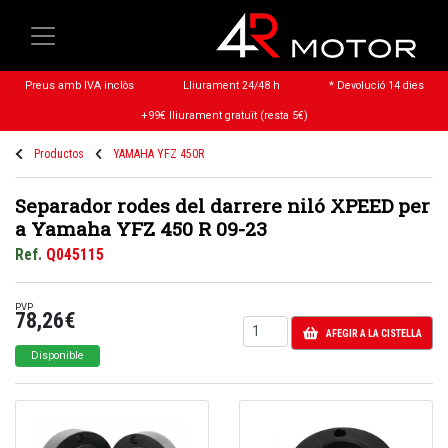
Preus amb IVA inclòs
Lliurament 24/48 h
* Devolució 14 dies
+99€ lliurament gratuït (resta 5€)
Productos
YAMAHA YFZ 450R
Separador rodes del darrere niló XPEED per
a Yamaha YFZ 450 R 09-23
Ref.
Q045115
PVP
78,26€
AFEGIR A LA CISTELLA
Disponible