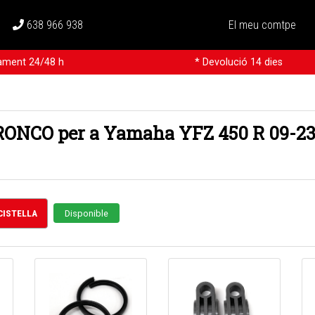
638 966 938
El meu comtpe
rament 24/48 h
* Devolució 14 dies
RONCO per a Yamaha YFZ 450 R 09-2
 CISTELLA
Disponible