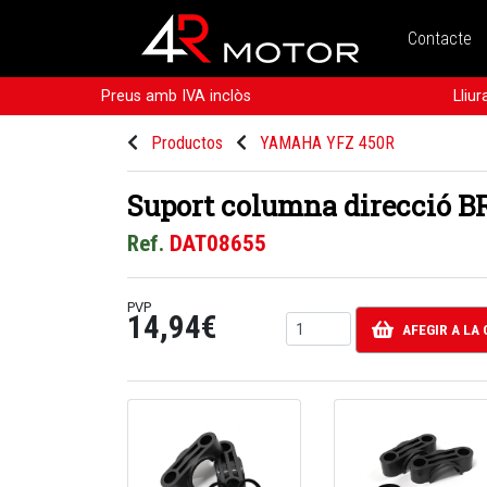
Contacte
Preus amb IVA inclòs
Lliu
Productos
YAMAHA YFZ 450R
Suport columna direcció B
Ref.
DAT08655
PVP
14,94€
AFEGIR A LA