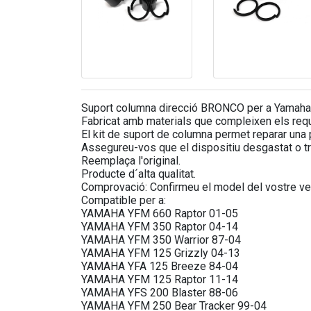
Suport columna direcció BRONCO per a Yamaha
Fabricat amb materials que compleixen els requisi
El kit de suport de columna permet reparar una p
Assegureu-vos que el dispositiu desgastat o tr
Reemplaça l'original.
Producte d´alta qualitat.
Comprovació: Confirmeu el model del vostre veh
Compatible per a:
YAMAHA YFM 660 Raptor 01-05
YAMAHA YFM 350 Raptor 04-14
YAMAHA YFM 350 Warrior 87-04
YAMAHA YFM 125 Grizzly 04-13
YAMAHA YFA 125 Breeze 84-04
YAMAHA YFM 125 Raptor 11-14
YAMAHA YFS 200 Blaster 88-06
YAMAHA YFM 250 Bear Tracker 99-04