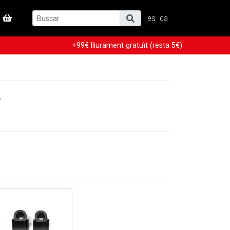
es
ca
+99€ lliurament gratuït (resta 5€)
3