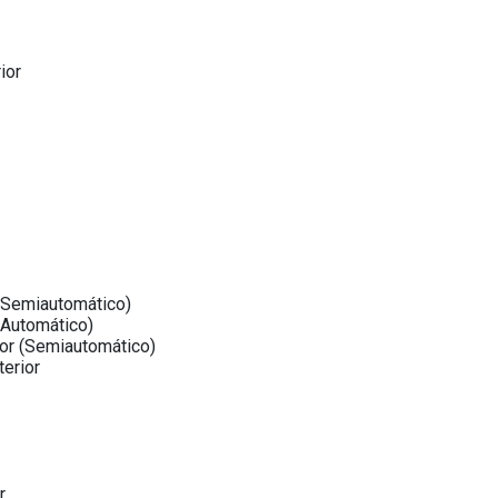
ior
 (Semiautomático)
(Automático)
ior (Semiautomático)
terior
r