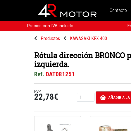
Contacto
Precios con IVA incluido
E
Productos
KAWASAKI KFX 400
Rótula dirección BRONCO p
izquierda.
Ref.
DAT081251
PVP
22,78€
AÑADIR A LA