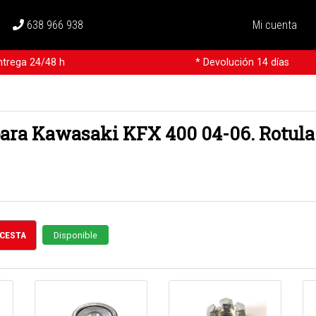
638 966 938
Mi cuenta
ntrega 24/48 h
* Devolución 14 días
ara Kawasaki KFX 400 04-06. Rotula 
 CESTA
Disponible