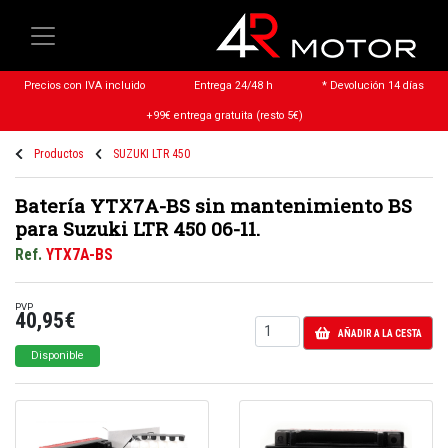
Precios con IVA incluido
Entrega 24/48 h
* Devolución 14 días
+99€ entrega gratuita (resto 5€)
Productos
SUZUKI LTR 450
Batería YTX7A-BS sin mantenimiento BS
para Suzuki LTR 450 06-11.
Ref.
YTX7A-BS
PVP
40,95€
AÑADIR A LA CESTA
Disponible