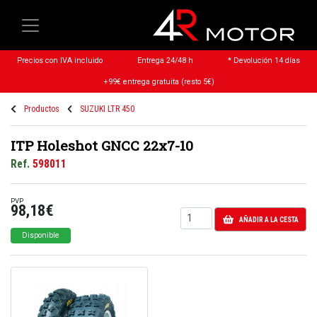
Precios con IVA incluido
Entrega 24/48 h
* Devolución 14 días
+99€ entrega gratuita (resto 5€)
Productos
SUZUKI LTR 450
ITP Holeshot GNCC 22x7-10
Ref.
598011
PVP
98,18€
AÑADIR A LA CESTA
Disponible